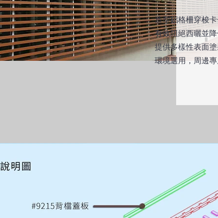
造型鋁格柵穿梭卡
有效阻絕西曬並降
提供多樣性表面塗
環境選用，周邊專