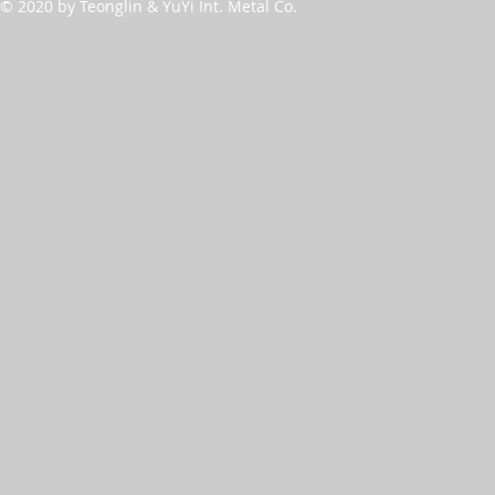
© 2020 by Teonglin & YuYi Int. Metal Co.